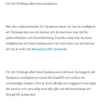
För att förlänga eller häva Spelpaus:
När den valda perioden för Spelpaus löper ut, har du möjlighet
att förlänga den om du känner att du behöver mer tid för
självreflektion och återhämtning. Å andra sidan har du även
möjligheten att häva Spelpausen när som helst om du känner
att du är redo att
återuppta ditt spelande
.
För att förlänga eller häva Spelpausen, behöver du logga in på
Spelpaus-webbplatsen med ditt BankID och utföra de
nödvändiga stegen. Det är dock viktigt att noggrant överväga
din beslut och vara ärlig med dig själv om din beredskap att
återgå till spelandet.