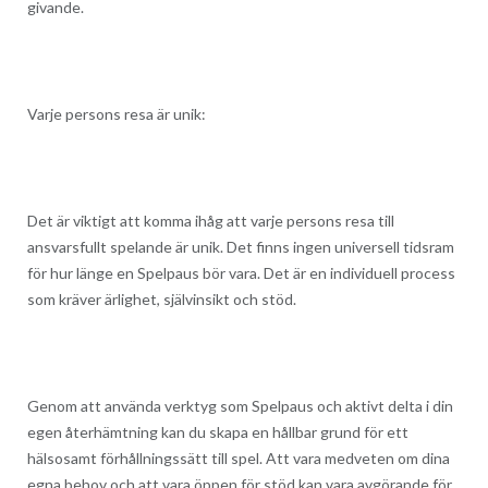
givande.
Varje persons resa är unik:
Det är viktigt att komma ihåg att varje persons resa till
ansvarsfullt spelande är unik. Det finns ingen universell tidsram
för hur länge en Spelpaus bör vara. Det är en individuell process
som kräver ärlighet, självinsikt och stöd.
Genom att använda verktyg som Spelpaus och aktivt delta i din
egen återhämtning kan du skapa en hållbar grund för ett
hälsosamt förhållningssätt till spel. Att vara medveten om dina
egna behov och att vara öppen för stöd kan vara avgörande för