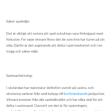
Säker spelmiljö:
Det är viktigt att notera att spel också kan vara förknippat med
förluster. För varje vinnare finns det de som inte har turen på sin
sida. Därför är det avgörande att delta i spel medvetet och i en
trygg och säker miljö.
Sammanfattning:
I slutändan har människor definitivt vunnit på casino, och
vinsterna varierar från små belopp till
livsförändrande
jackpottar.
Vinnare kommer från alla samhällsskikt och har olika skäl för att
delta i casinospel. Oavsett om det är för spänningen,